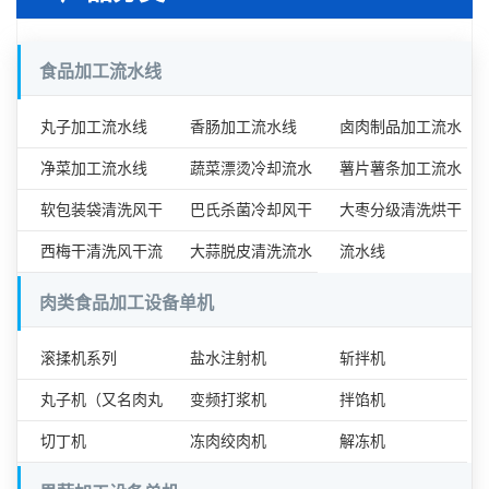
食品加工流水线
丸子加工流水线
香肠加工流水线
卤肉制品加工流水
净菜加工流水线
蔬菜漂烫冷却流水
线
薯片薯条加工流水
软包装袋清洗风干
线
巴氏杀菌冷却风干
线
大枣分级清洗烘干
流水线
西梅干清洗风干流
流水线
大蒜脱皮清洗流水
流水线
水线
线
肉类食品加工设备单机
滚揉机系列
盐水注射机
斩拌机
丸子机（又名肉丸
变频打浆机
拌馅机
成型机）
切丁机
冻肉绞肉机
解冻机